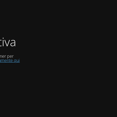
iva
uner per
tamente qui