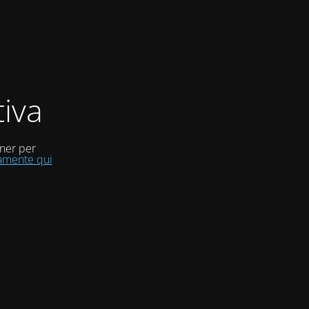
iva
uner per
tamente qui