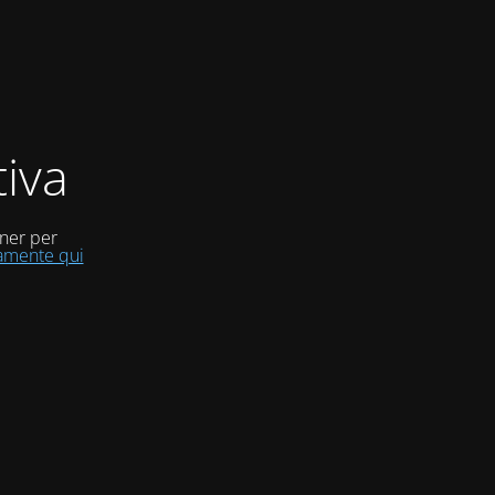
iva
uner per
tamente qui