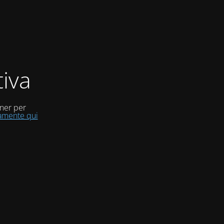
iva
uner per
tamente qui