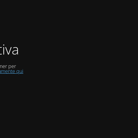
iva
uner per
tamente qui