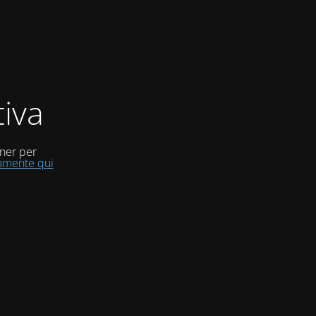
iva
uner per
tamente qui