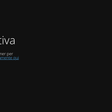
iva
uner per
tamente qui