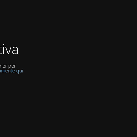
iva
uner per
tamente qui