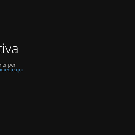
iva
uner per
tamente qui