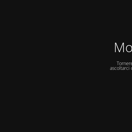
Mo
Tornere
ascoltarci