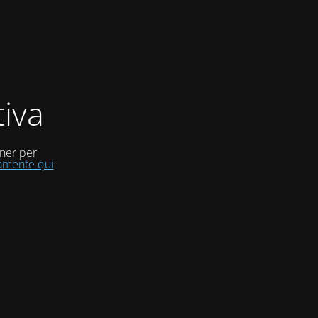
iva
uner per
tamente qui