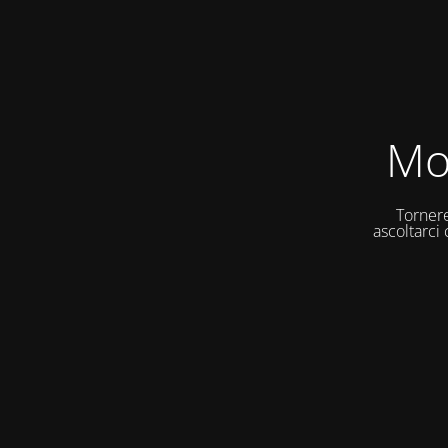
Mo
Tornere
ascoltarci