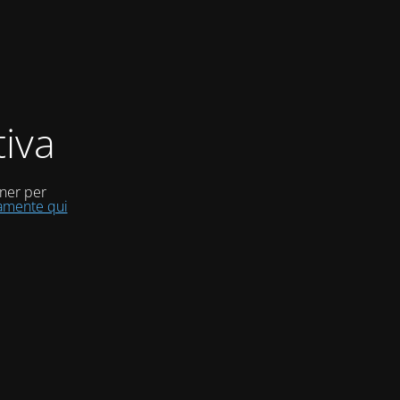
iva
uner per
tamente qui