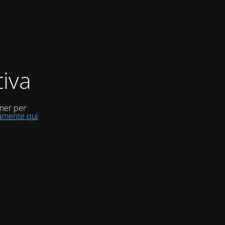
iva
uner per
tamente qui