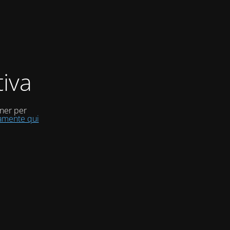
iva
uner per
tamente qui