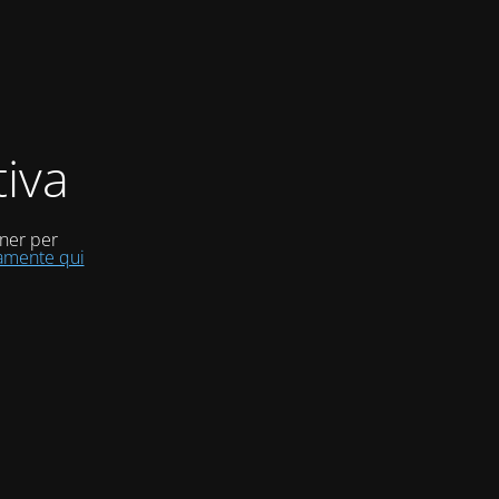
iva
uner per
tamente qui