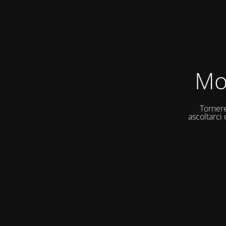
Mo
Tornere
ascoltarci