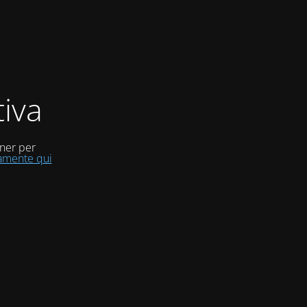
iva
uner per
tamente qui