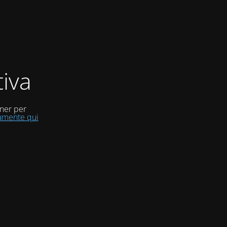
iva
uner per
tamente qui