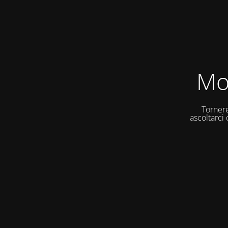
Mo
Tornere
ascoltarci