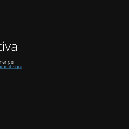
iva
uner per
tamente qui