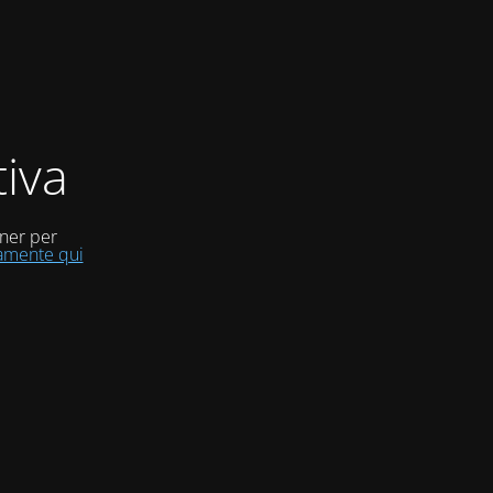
iva
uner per
tamente qui