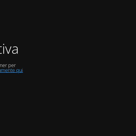
iva
uner per
tamente qui