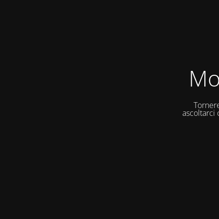
Mo
Tornere
ascoltarci