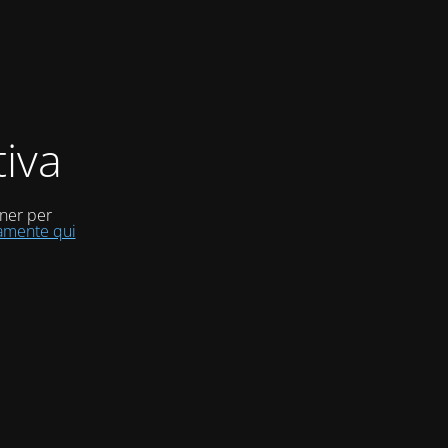
iva
uner per
tamente qui