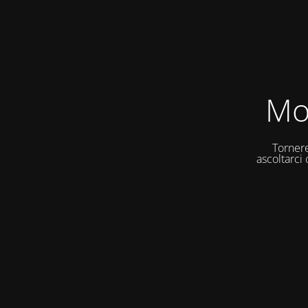
Mo
Tornere
ascoltarci