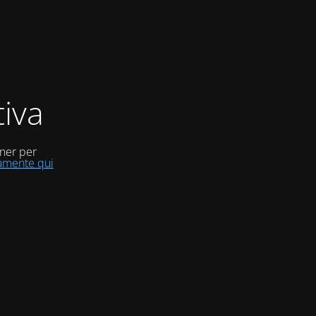
iva
uner per
tamente qui