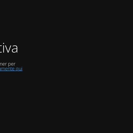
iva
uner per
tamente qui