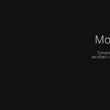
Mo
Tornere
ascoltarci