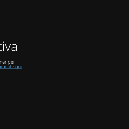
iva
uner per
tamente qui