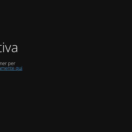
iva
uner per
tamente qui