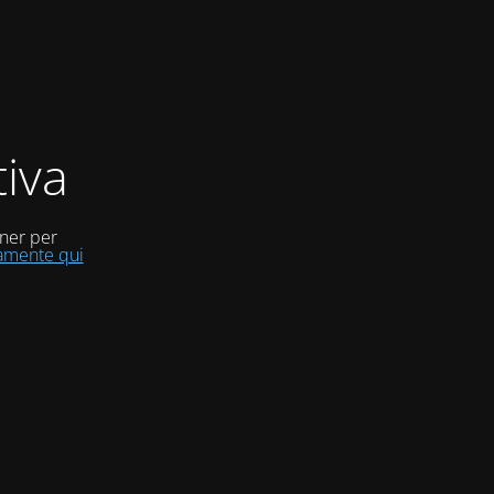
iva
uner per
tamente qui