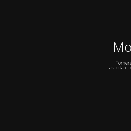
Mo
Tornere
ascoltarci