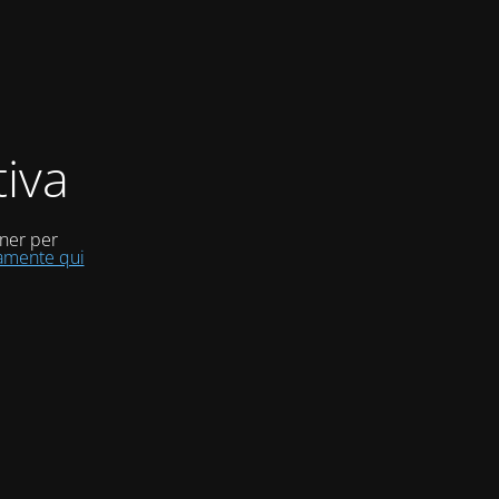
iva
uner per
tamente qui