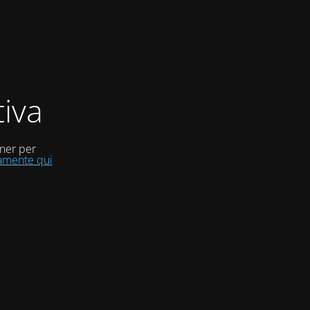
iva
uner per
tamente qui