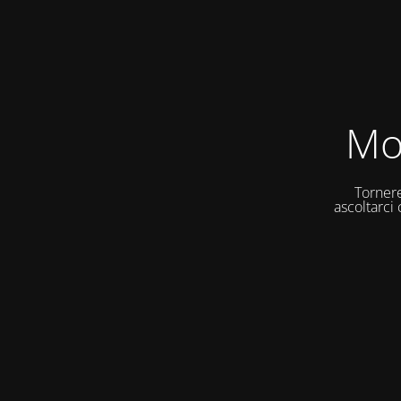
Mo
Tornere
ascoltarci