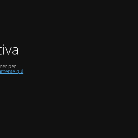
iva
uner per
tamente qui