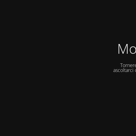
Mo
Tornere
ascoltarci