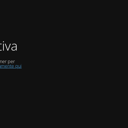
iva
uner per
tamente qui