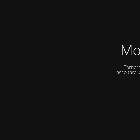
Mo
Tornere
ascoltarci