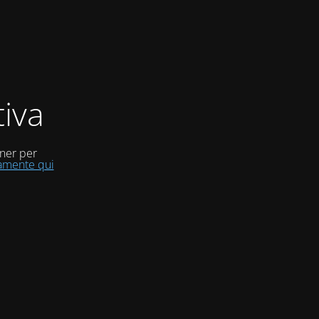
iva
uner per
tamente qui