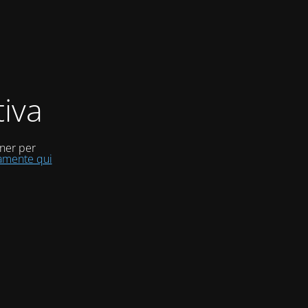
iva
uner per
tamente qui