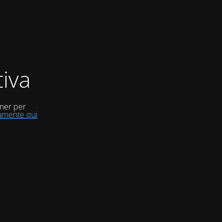
iva
uner per
tamente qui