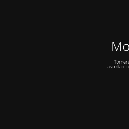
Mo
Tornere
ascoltarci