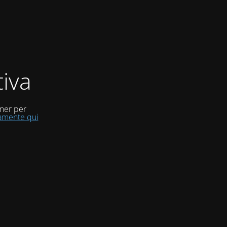
iva
uner per
tamente qui