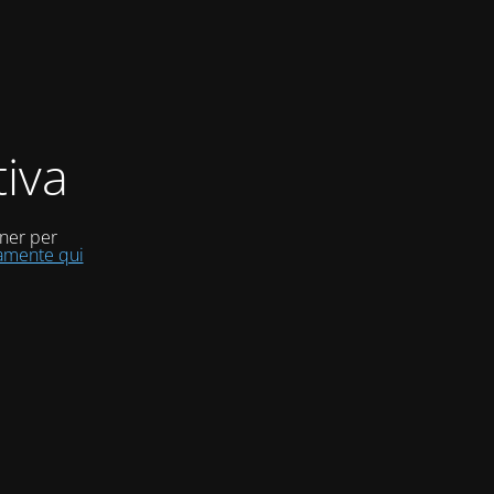
iva
uner per
tamente qui