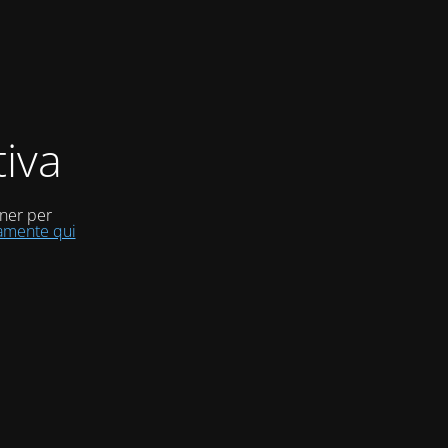
iva
uner per
tamente qui