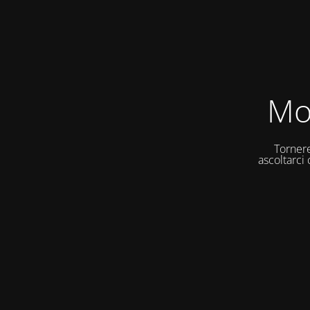
Mo
Tornere
ascoltarci