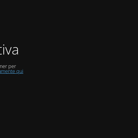
iva
uner per
tamente qui