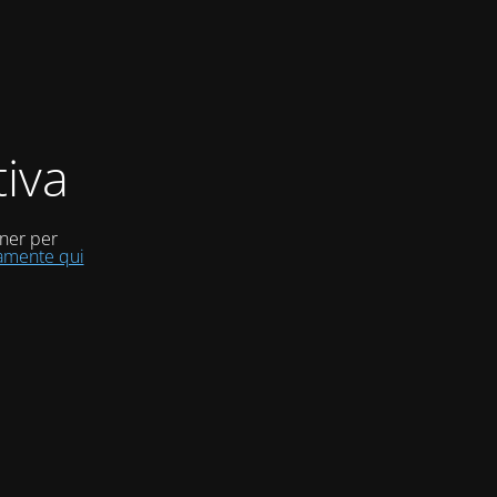
iva
uner per
tamente qui