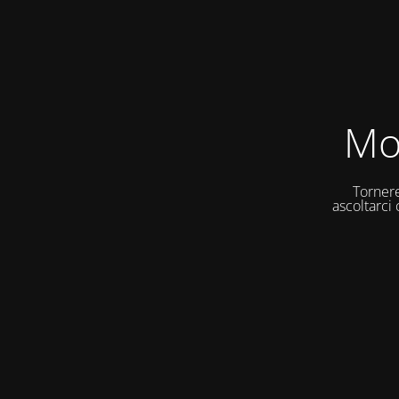
Mo
Tornere
ascoltarci