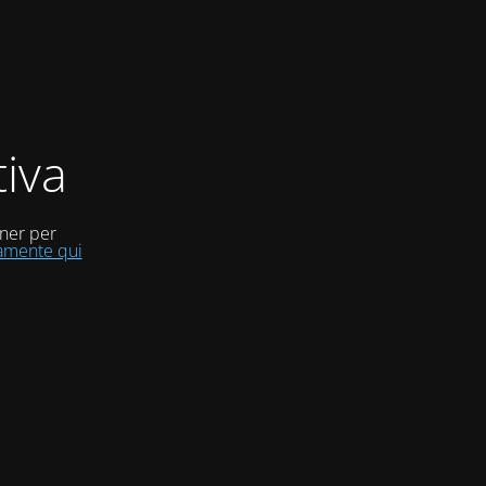
iva
uner per
tamente qui