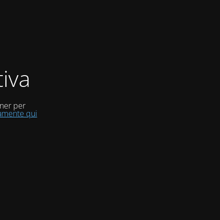
iva
uner per
tamente qui