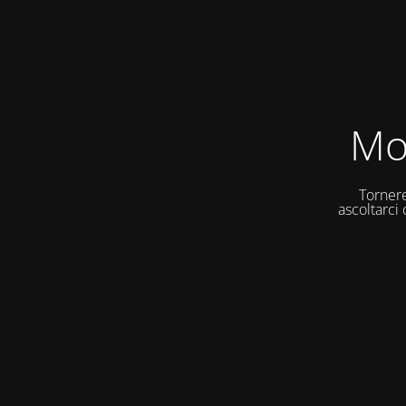
Mo
Tornere
ascoltarci