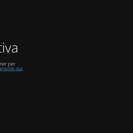
iva
uner per
tamente qui