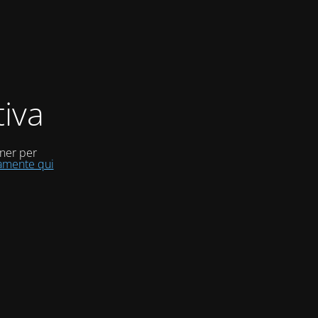
iva
uner per
tamente qui