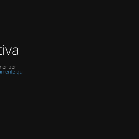
iva
uner per
tamente qui