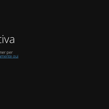
iva
uner per
tamente qui