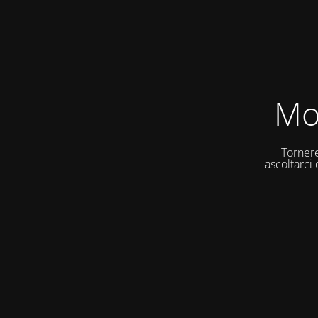
Mo
Tornere
ascoltarci