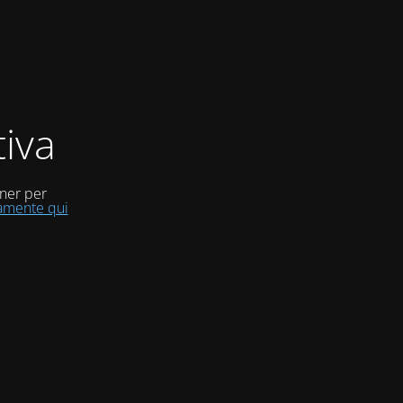
iva
uner per
tamente qui